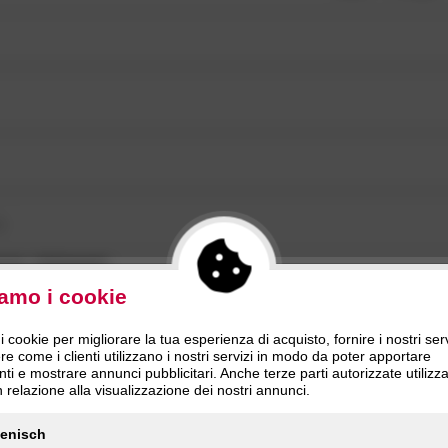
o
vore, richiamami.
iamo i cookie
chiesta
i cookie per migliorare la tua esperienza di acquisto, fornire i nostri serv
 come i clienti utilizzano i nostri servizi in modo da poter apportare
ti e mostrare annunci pubblicitari. Anche terze parti autorizzate utilizz
n relazione alla visualizzazione dei nostri annunci.